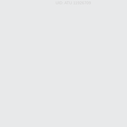
UID: ATU 11926709