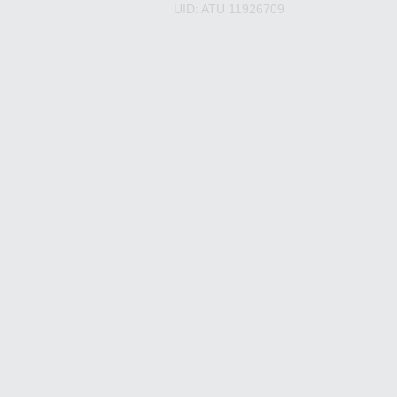
UID: ATU 11926709