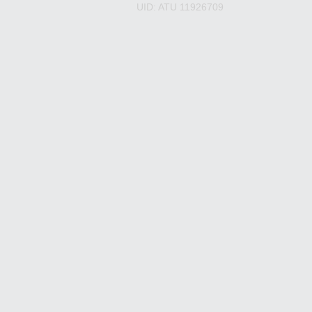
UID: ATU 11926709