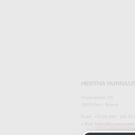
HERTHA HURNAU
Köstlergasse 3/9
1060 Wien / Austria
Mobil: +43 (0) 699 / 104 41
e-Mail:
hehu@hurnaus.com