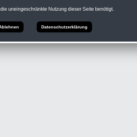
die uneingeschränkte Nutzung dieser Seite benötigt.
5 Abs.1 ECG •
Datenschutz
Ablehnen
Datenschutzerklärung