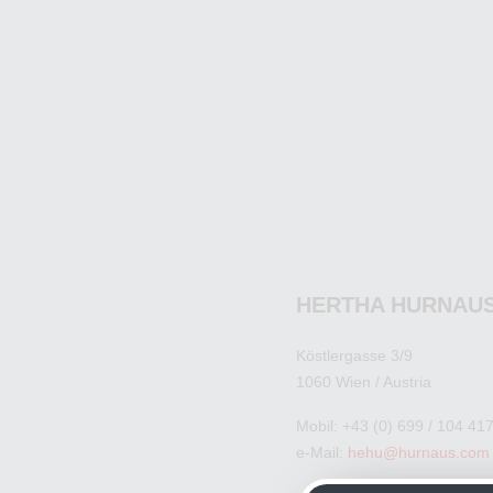
HERTHA HURNAU
Köstlergasse 3/9
1060 Wien / Austria
Mobil: +43 (0) 699 / 104 41
e-Mail:
hehu@hurnaus.com