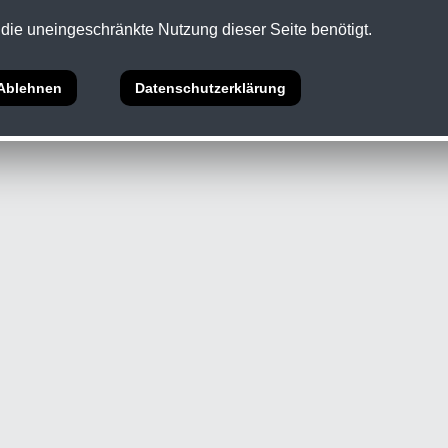
die uneingeschränkte Nutzung dieser Seite benötigt.
5 Abs.1 ECG •
Datenschutz
Ablehnen
Datenschutzerklärung