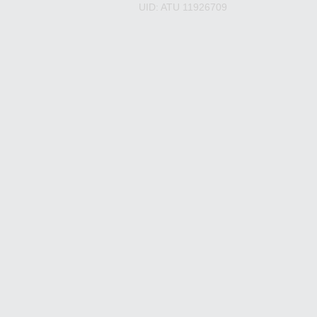
UID: ATU 11926709