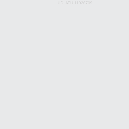
UID: ATU 11926709