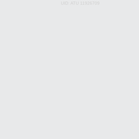
UID: ATU 11926709