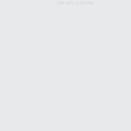
UID: ATU 11926709