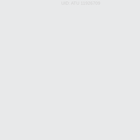
UID: ATU 11926709