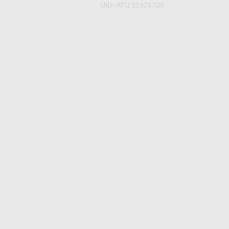
UID: ATU 11926709