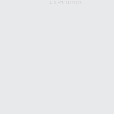
UID: ATU 11926709