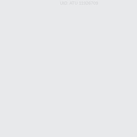
UID: ATU 11926709