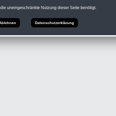
die uneingeschränkte Nutzung dieser Seite benötigt.
5 Abs.1 ECG •
Datenschutz
Ablehnen
Datenschutzerklärung