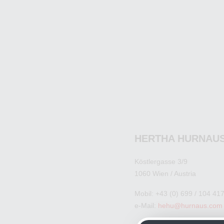
HERTHA HURNAU
Köstlergasse 3/9
1060 Wien / Austria
Mobil: +43 (0) 699 / 104 41
e-Mail:
hehu@hurnaus.com