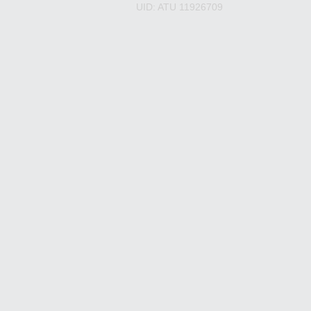
UID: ATU 11926709