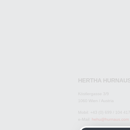
HERTHA HURNAU
Köstlergasse 3/9
1060 Wien / Austria
Mobil: +43 (0) 699 / 104 41
e-Mail:
hehu@hurnaus.com