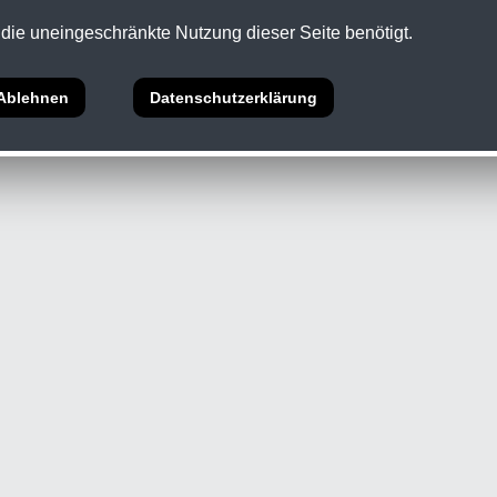
die uneingeschränkte Nutzung dieser Seite benötigt.
5 Abs.1 ECG •
Datenschutz
Ablehnen
Datenschutzerklärung