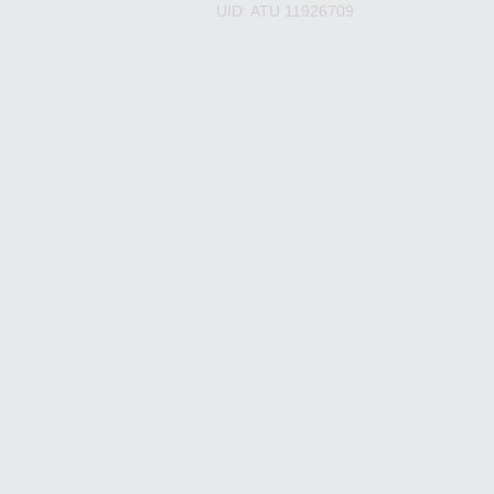
UID: ATU 11926709