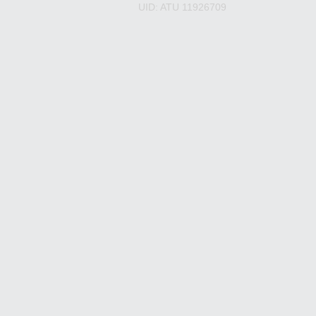
UID: ATU 11926709