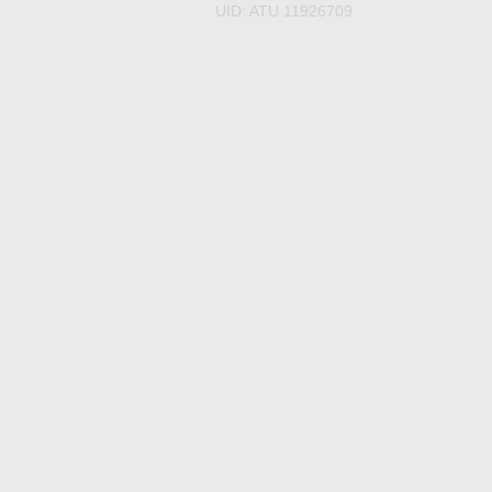
UID: ATU 11926709