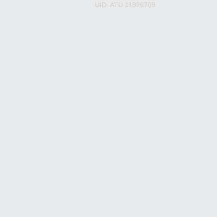
UID: ATU 11926709