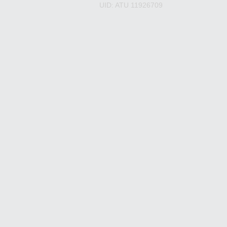
UID: ATU 11926709